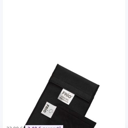
FRIO
FRIO Pumpen Tasche Farbe Schwarz -
Kühltasche für Insulinpumpe / 1 Stück
PZN: 03393282 / Diashop.de Kat.-Nr.
110522
Lieferzeit 3-7 Werktage
Mehr über das Produkt