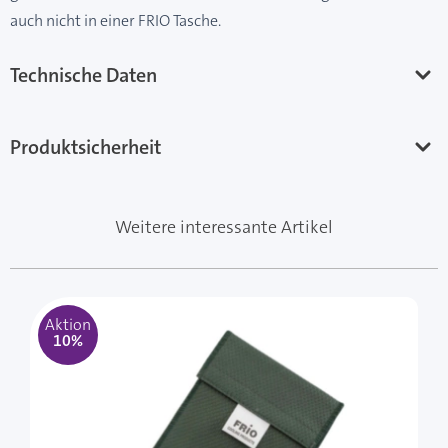
auch nicht in einer FRIO Tasche.
Technische Daten
Produktsicherheit
Weitere interessante Artikel
Mit der Tabulatortaste können Sie durch die Elemente 
Clicken, um das Karussell zu überspringen
Clicken, um zur Karussell-Navigation zu gelangen
Aktion
10%