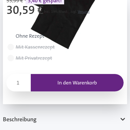
33,99 €
3,40 € gespart!
30,59 €
Inkl. 19% Mwst.
,
zzgl.
Versand
Rezeptart wählen
Ohne Rezept
Mit Kassenrezept
Mit Privatrezept
In den Warenkorb
Beschreibung