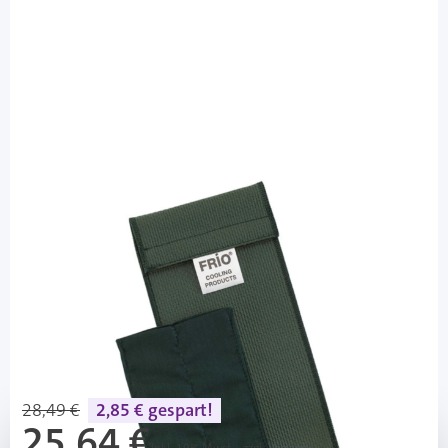
FRIO
FRIO Tasche Einzel Farbe Grün -
Kühltasche / 1 Stück
PZN: 03391805 / Diashop.de Kat.-Nr.
110927
Lieferzeit 3-7 Werktage
Mehr über das Produkt
28,49 €
2,85 € gespart!
25,64 €