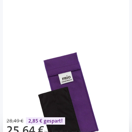
FRIO
FRIO Tasche Einzel Farbe Lila -
Kühltasche / 1 Stück
PZN: 03391805 / Diashop.de Kat.-Nr.
111202
Lieferzeit 3-7 Werktage
Mehr über das Produkt
28,49 €
2,85 € gespart!
25,64 €