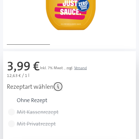
ohne Zuckerzusatz
Vegan, glutenfrei, laktosefrei, sojafrei
Made in Germany
100 % recycelbare Flasche
Mehr über das Produkt
3,99 €
Inkl. 7% Mwst.
,
zzgl.
Versand
12,63 € / 1 l
Rezeptart wählen
Ohne Rezept
Mit Kassenrezept
Mit Privatrezept