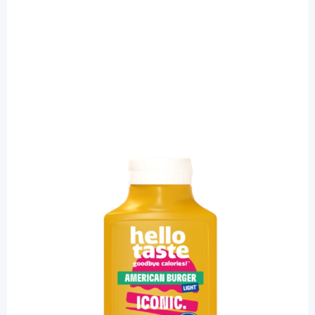
hellotaste
hellotaste American Burger Sauce / 300
ml
Diashop.de Kat.-Nr.
116307
sofort verfügbar
Lieferzeit 1-3 Werktage
Besonderheiten
Nur 16 kcal pro Portion (15 g)