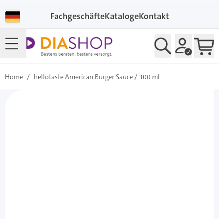
Direkt zum Inhalt
Fachgeschäfte
Kataloge
Kontakt
Home
/
hellotaste American Burger Sauce / 300 ml