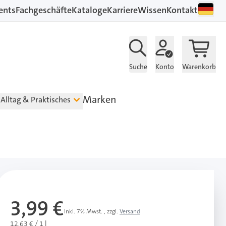
ents
Fachgeschäfte
Kataloge
Karriere
Wissen
Kontakt
Suche
Konto
Warenkorb
Marken
Alltag & Praktisches
3,99 €
Inkl. 7% Mwst.
,
zzgl.
Versand
12,63 € / 1 l