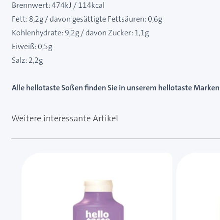
Brennwert: 474kJ / 114kcal
Fett: 8,2g / davon gesättigte Fettsäuren: 0,6g
Kohlenhydrate: 9,2g / davon Zucker: 1,1g
Eiweiß: 0,5g
Salz: 2,2g
Alle hellotaste Soßen finden Sie in unserem hellotaste Marke
Weitere interessante Artikel
Mit der Tabulatortaste können Sie durch die Element
Clicken, um das Karussell zu überspringen
Clicken, um zur Karussell-Navigation zu gelangen