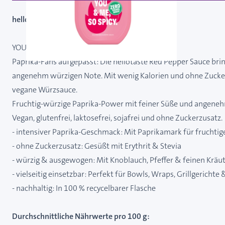
hellotaste Red Pepper Sauce / 300 ml
YOU AND ME, SO SPICY!
Paprika-Fans aufgepasst: Die hellotaste Red Pepper Sauce bring
angenehm würzigen Note. Mit wenig Kalorien und ohne Zuckerzu
vegane Würzsauce.
Fruchtig-würzige Paprika-Power mit feiner Süße und angeneh
Vegan, glutenfrei, laktosefrei, sojafrei und ohne Zuckerzusatz.
- intensiver Paprika-Geschmack: Mit Paprikamark für fruchtige
- ohne Zuckerzusatz: Gesüßt mit Erythrit & Stevia
- würzig & ausgewogen: Mit Knoblauch, Pfeffer & feinen Kräu
- vielseitig einsetzbar: Perfekt für Bowls, Wraps, Grillgerichte
- nachhaltig: In 100 % recycelbarer Flasche
Durchschnittliche Nährwerte pro 100 g: