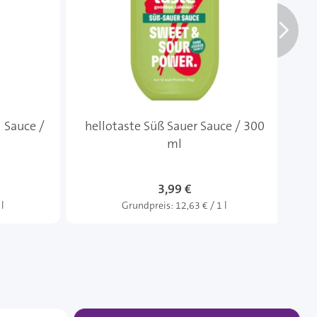
 Sauce /
hellotaste Süß Sauer Sauce / 300
he
ml
3,99 €
 l
Grundpreis:
12,63 € / 1 l