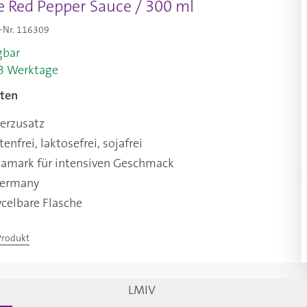
e Red Pepper Sauce / 300 ml
-Nr.
116309
gbar
-3 Werktage
ten
erzusatz
enfrei, laktosefrei, sojafrei
kamark für intensiven Geschmack
Germany
celbare Flasche
Produkt
LMIV