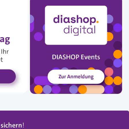
 sichern
!