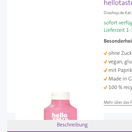
hellotast
Diashop.de Kat.
sofort verfü
Lieferzeit 1
Besonderhei
ohne Zuck
vegan, glut
mit Papri
Made in 
100 % recy
Mehr über das 
Beschreibung