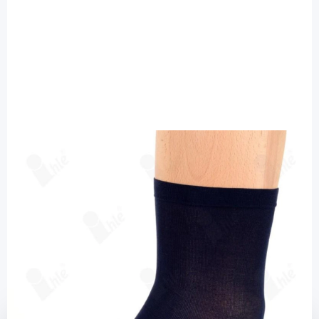
Ihle Strumpf
Ihle Diabetikersocke marine Gr. 35-38 -
fein extra weit / 1 Paar
Diashop.de Kat.-Nr.
115604
Lieferzeit bis zu 3 Wochen
Mehr über das Produkt