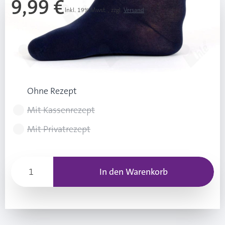
9,99 €
Inkl. 19% Mwst.
,
zzgl.
Versand
Ab 3 Stk.
9,49 €
(0,50 € Ersparnis pro Stk.)
Rezeptart wählen
Ohne Rezept
Mit Kassenrezept
Mit Privatrezept
In den Warenkorb