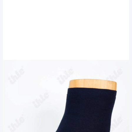
Ihle Strumpf
Ihle Diabetikersocke marine Gr. 39-42 -
extra weit Microplüsch / 1 Paar
Diashop.de Kat.-Nr.
115589
Lieferzeit bis zu 3 Wochen
Mehr über das Produkt