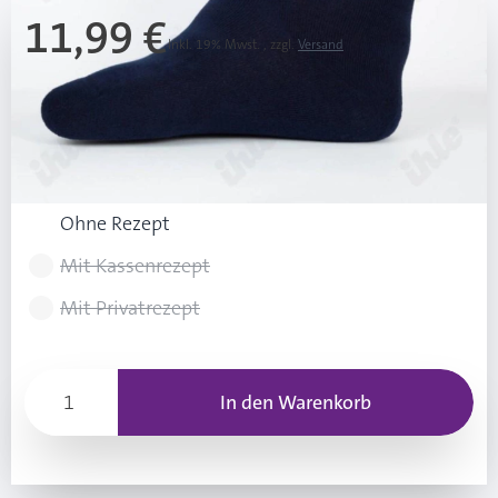
11,99 €
Inkl. 19% Mwst.
,
zzgl.
Versand
Ab 3 Stk.
11,49 €
(0,50 € Ersparnis pro Stk.)
Rezeptart wählen
Ohne Rezept
Mit Kassenrezept
Mit Privatrezept
In den Warenkorb