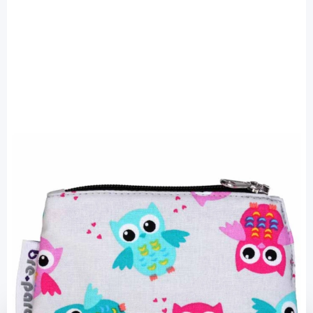
bre.parat
bre.parat Pumpentasche Eule - für alle
Pumpen / 1 Stück
PZN: 13915505 / Diashop.de Kat.-Nr.
112858
Lieferzeit 3-7 Werktage
Mehr über das Produkt