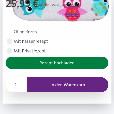
25,99 €
Inkl. 19% Mwst.
,
zzgl.
Versand
UVP: 28,00 € (2,01 € Ersparnis ggü. UVP)
Rezeptart wählen
Ohne Rezept
Mit Kassenrezept
Mit Privatrezept
Rezept hochladen
In den Warenkorb