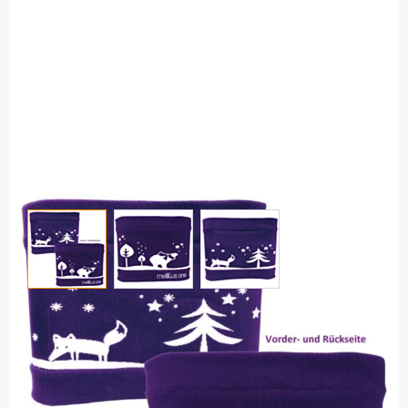
View larger image
View larger image
View larger image
mellitus one
Junior Belly one Bauchgurt S 57 - 63 cm
winterwonder polar lilac - für alle
Pumpen / 1 Stück