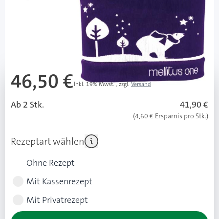
PZN: 13888955 / Diashop.de Kat.-Nr.
112738
Lieferzeit bis zu 3 Wochen
Mehr über das Produkt
46,50 €
Inkl. 19% Mwst.
,
zzgl.
Versand
Ab 2 Stk.
41,90 €
(4,60 € Ersparnis pro Stk.)
Rezeptart wählen
Ohne Rezept
Mit Kassenrezept
Mit Privatrezept