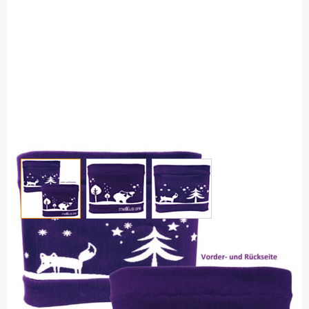
View larger image
View larger image
View larger image
mellitus one
Junior Belly one Bauchgurt XS 50 - 56
cm winterwonder polar lilac - für alle
Pumpen / 1 Stück