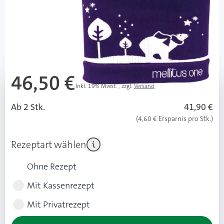
PZN: 13888949 / Diashop.de Kat.-Nr.
112737
Lieferzeit bis zu 3 Wochen
Mehr über das Produkt
46,50 €
Inkl. 19% Mwst.
,
zzgl.
Versand
Ab 2 Stk.
41,90 €
(4,60 € Ersparnis pro Stk.)
Rezeptart wählen
Ohne Rezept
Mit Kassenrezept
Mit Privatrezept