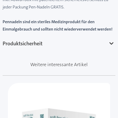
jeder Packung Pen-Nadeln GRATIS.
Pennadeln sind ein steriles Medizinprodukt für den
Einmalgebrauch und sollten nicht wiederverwendet werden!
Produktsicherheit
Weitere interessante Artikel
Mit der Tabulatortaste können Sie durch die Elemente 
Clicken, um das Karussell zu überspringen
Clicken, um zur Karussell-Navigation zu gelangen