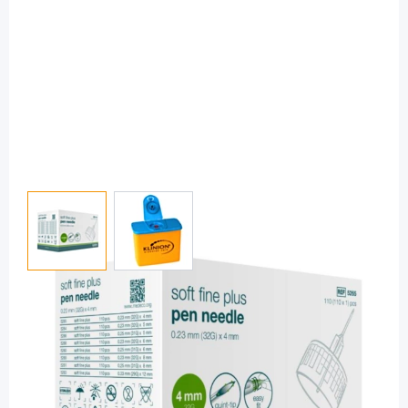
View larger image
View larger image
KLINION
KLINION soft fine plus 0,23 x 4 mm (32G)
- Pennadeln / 110 Stück
PZN: 10179649 / Diashop.de Kat.-Nr.
111558
sofort verfügbar