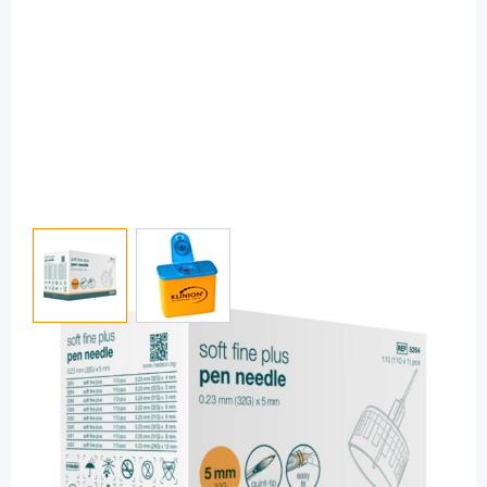
View larger image
View larger image
KLINION
KLINION soft fine plus 0,23 x 5 mm (32G)
- Pennadeln / 110 Stück
PZN: 09076312 / Diashop.de Kat.-Nr.
111084
sofort verfügbar