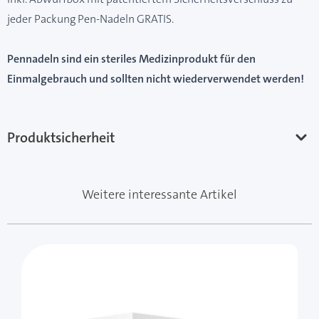
jeder Packung Pen-Nadeln GRATIS.
Pennadeln sind ein steriles Medizinprodukt für den
Einmalgebrauch und sollten nicht wiederverwendet werden!
Produktsicherheit
Weitere interessante Artikel
Mit der Tabulatortaste können Sie durch die Elemente 
Clicken, um das Karussell zu überspringen
Clicken, um zur Karussell-Navigation zu gelangen