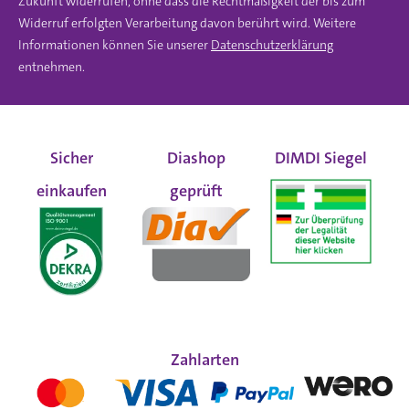
Zukunft widerrufen, ohne dass die Rechtmäßigkeit der bis zum
Widerruf erfolgten Verarbeitung davon berührt wird. Weitere
Informationen können Sie unserer
Datenschutzerklärung
entnehmen.
Sicher
Diashop
DIMDI Siegel
einkaufen
geprüft
Zahlarten