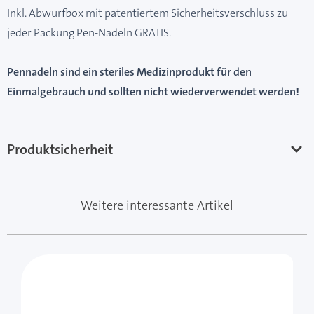
Inkl. Abwurfbox mit patentiertem Sicherheitsverschluss zu
jeder Packung Pen-Nadeln GRATIS.
Pennadeln sind ein steriles Medizinprodukt für den
Einmalgebrauch und sollten nicht wiederverwendet werden!
Produktsicherheit
Weitere interessante Artikel
Mit der Tabulatortaste können Sie durch die Elemente 
Clicken, um das Karussell zu überspringen
Clicken, um zur Karussell-Navigation zu gelangen