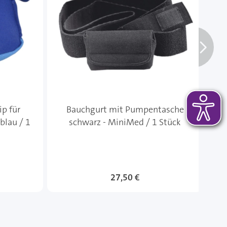
p für
Bauchgurt mit Pumpentasche
I
blau / 1
schwarz - MiniMed / 1 Stück
27,50 €