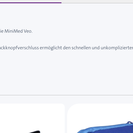
die MiniMed Veo.
Druckknopfverschluss ermöglicht den schnellen und unkomplizierte
e des Karussells navigieren. Mit den Skip-Links können Sie