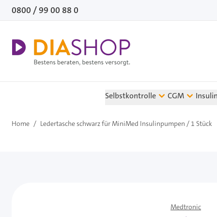
Direkt zum Inhalt
0800 / 99 00 88 0
Selbstkontrolle
CGM
Insuli
Home
/
Ledertasche schwarz für MiniMed Insulinpumpen / 1 Stück
Medtronic