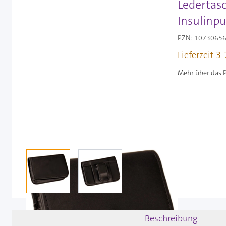
Ledertas
Insulinp
PZN: 10730656 
Lieferzeit 3
Mehr über das 
View larger image
View larger image
Beschreibung