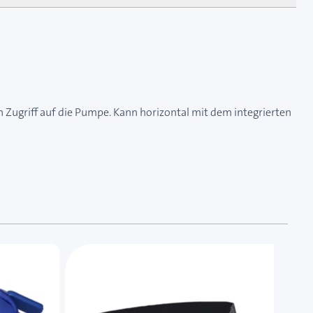
n Zugriff auf die Pumpe. Kann horizontal mit dem integrierten
 das Karussell überspringen oder direkt zur Karussellnavi