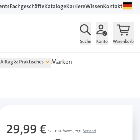
ents
Fachgeschäfte
Kataloge
Karriere
Wissen
Kontakt
Suche
Konto
Warenkorb
Marken
Alltag & Praktisches
29,99 €
Inkl. 19% Mwst.
,
zzgl.
Versand