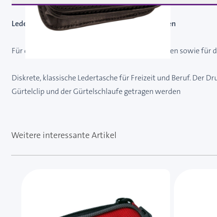
Ledertasche schwarz für MiniMed Insulinpumpen
Für die Insulinpumpen der 600er und 700er Serien sowie für 
Diskrete, klassische Ledertasche für Freizeit und Beruf. Der 
Gürtelclip und der Gürtelschlaufe getragen werden
Weitere interessante Artikel
Mit der Tabulatortaste können Sie durch die Element
Clicken, um das Karussell zu überspringen
Clicken, um zur Karussell-Navigation zu gelangen