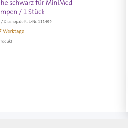
che schwarz für MiniMed
umpen / 1 Stück
/ Diashop.de Kat.-Nr.
111499
-7 Werktage
Produkt