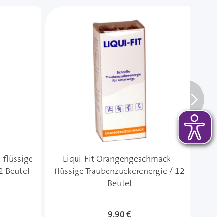
 das Karussell überspringen oder direkt zur Karussellnavi
 flüssige
Liqui-Fit Orangengeschmack -
2 Beutel
flüssige Traubenzuckerenergie / 12
T
Beutel
9,90 €