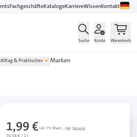
ents
Fachgeschäfte
Kataloge
Karriere
Wissen
Kontakt
Suche
Konto
Warenkorb
Marken
Alltag & Praktisches
1,99 €
Inkl. 7% Mwst.
,
zzgl.
Versand
76,54 € / 1 l