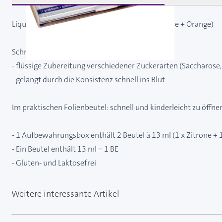
Liqui-Fit Aufbewahrungsbox + 2 Liqui-Fit (Zitrone + Orange)
Schnelle Traubenzuckerenergie für unterwegs:
- flüssige Zubereitung verschiedener Zuckerarten (Saccharose,
- gelangt durch die Konsistenz schnell ins Blut
Im praktischen Folienbeutel: schnell und kinderleicht zu öffn
- 1 Aufbewahrungsbox enthält 2 Beutel à 13 ml (1 x Zitrone + 
- Ein Beutel enthält 13 ml = 1 BE
- Gluten- und Laktosefrei
Weitere interessante Artikel