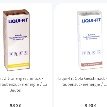
e des Karussells navigieren. Mit den Skip-Links können Sie
Fit Zitronengeschmack -
Liqui-Fit Cola Geschmack -
 Traubenzuckerenergie / 12
Traubenzuckerenergie / 1
Beutel
9,90 €
9,90 €