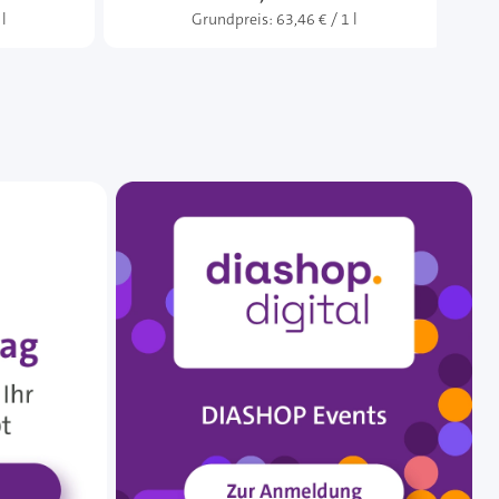
 l
Grundpreis:
63,46 € / 1 l