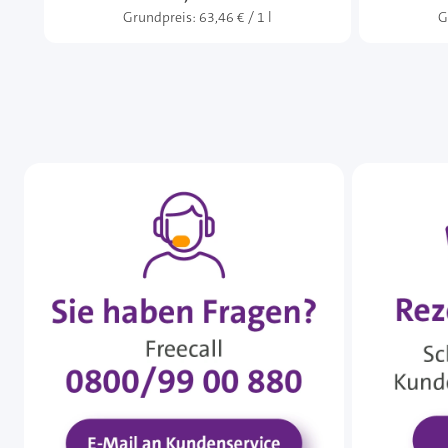
Grundpreis:
63,46 € / 1 l
G