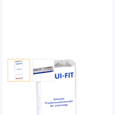
View larger image
View larger image
Liqui-Fit
Liqui-Fit Cola Geschmack - flüssige
Traubenzuckerenergie / 12 Beutel
PZN: 11216996 / Diashop.de Kat.-Nr.
111678