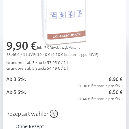
sofort verfügbar
Lieferzeit 1-3 Werktage
Mehr über das Produkt
9,90 €
Inkl. 7% Mwst.
,
zzgl.
Versand
63,46 € / 1 l
UVP: 10,40 € (0,50 € Ersparnis ggü. UVP)
Grundpreis ab 3 Stück:
57,05 € / 1 l
Grundpreis ab 5 Stück:
54,49 € / 1 l
Ab 3 Stk.
8,90 €
(1,00 € Ersparnis pro Stk.)
Ab 5 Stk.
8,50 €
(1,40 € Ersparnis pro Stk.)
Rezeptart wählen
Ohne Rezept