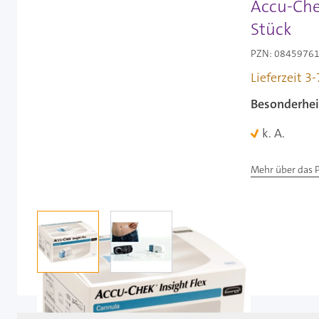
Accu-Chek
Stück
PZN: 08459761 
Lieferzeit 3
Besonderhei
k. A.
Mehr über das 
View larger image
View larger image