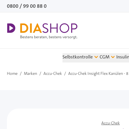
Direkt zum Inhalt
0800 / 99 00 88 0
Selbstkontrolle
CGM
Insuli
Home
/
Marken
/
Accu-Chek
/
Accu-Chek Insight Flex Kanülen - 
Accu-Chek