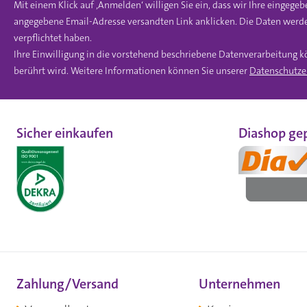
Mit einem Klick auf ‚Anmelden‘ willigen Sie ein, dass wir Ihre einge
angegebene Email-Adresse versandten Link anklicken. Die Daten werde
verpflichtet haben.
Ihre Einwilligung in die vorstehend beschriebene Datenverarbeitung k
berührt wird. Weitere Informationen können Sie unserer
Datenschutze
Sicher einkaufen
Diashop gep
Zahlung/Versand
Unternehmen