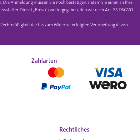
n. Die Anmeldung müssen Sie noch bestätigen, indem Sie einen an Ihre
ewsletter-Dienst „Brevo“) weitergegeben, den wir nach Art. 28 DSGVO
e Rechtmäßigkeit der bis zum Widerruf erfolgten Verarbeitung davon
Zahlarten
Rechtliches