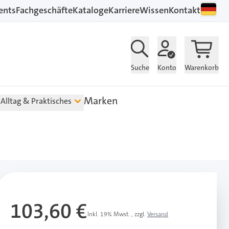
ents
Fachgeschäfte
Kataloge
Karriere
Wissen
Kontakt
Suche
Konto
Warenkorb
Marken
Alltag & Praktisches
103,60 €
Inkl. 19% Mwst.
,
zzgl.
Versand