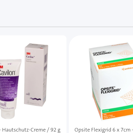
e des Karussells navigieren. Mit den Skip-Links können Sie
- Hautschutz-Creme / 92 g
Opsite Flexigrid 6 x 7cm 