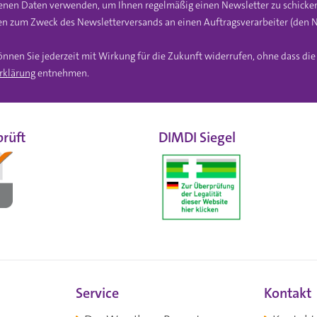
gebenen Daten verwenden, um Ihnen regelmäßig einen Newsletter zu schicke
n zum Zweck des Newsletterversands an einen Auftragsverarbeiter (den N
önnen Sie jederzeit mit Wirkung für die Zukunft widerrufen, ohne dass di
rklärung
entnehmen.
rüft
DIMDI Siegel
Service
Kontakt