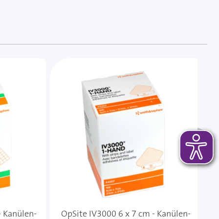
 das Karussell überspringen oder direkt zur Karussellnavi
A
- Kanülen-
OpSite IV3000 6 x 7 cm - Kanülen-