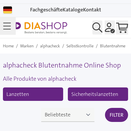
Direkt zum Inhalt
Fachgeschäfte
Kataloge
Kontakt
Home
/
Marken
/
alphacheck
/
Selbstkontrolle
/
Blutentnahme
alphacheck Blutentnahme Online Shop
Alle Produkte von alphacheck
Lanzetten
Sicherheitslanzetten
FILTER