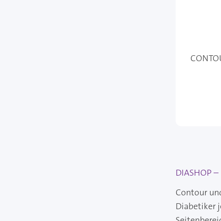
CONTOU
DIASHOP – I
Contour und
Diabetiker 
Seitenberei