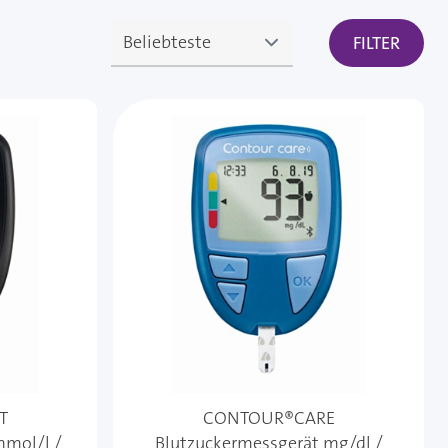
FILTER
T
CONTOUR®CARE
mmol/l /
Blutzuckermessgerät mg/dl /