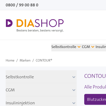
Direkt zum Inhalt
0800 / 99 00 88 0
Selbstkontrolle
CGM
Insuli
Home
/
Marken
/
CONTOUR®
CONTOUR
Selbstkontrolle
Alle Prod
CGM
Blutzuck
Insulininjektion