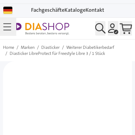
Direkt zum Inhalt
Fachgeschäfte
Kataloge
Kontakt
Home
/
Marken
/
Diasticker
/
Weiterer Diabetikerbedarf
/
Diasticker LibreProtect für Freestyle Libre 3 / 1 Stück