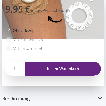
9,95 €
Inkl. 19% Mwst.
,
zzgl.
Versand
Rezeptart wählen
Ohne Rezept
Mit Kassenrezept
Mit Privatrezept
In den Warenkorb
Beschreibung