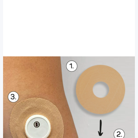
Diasticker
Diasticker LibreProtect für Freestyle
Libre 3 / 1 Stück
Diashop.de Kat.-Nr.
115659
sofort verfügbar
Lieferzeit 1-3 Werktage
Mehr über das Produkt