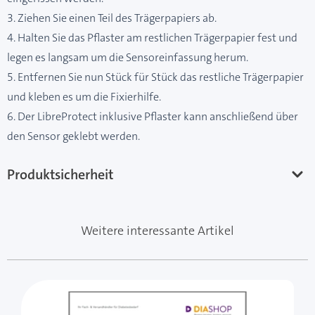
3. Ziehen Sie einen Teil des Trägerpapiers ab.
4. Halten Sie das Pflaster am restlichen Trägerpapier fest und
legen es langsam um die Sensoreinfassung herum.
5. Entfernen Sie nun Stück für Stück das restliche Trägerpapier
und kleben es um die Fixierhilfe.
6. Der LibreProtect inklusive Pflaster kann anschließend über
den Sensor geklebt werden.
Produktsicherheit
Weitere interessante Artikel
Mit der Tabulatortaste können Sie durch die Elemente 
Clicken, um das Karussell zu überspringen
Clicken, um zur Karussell-Navigation zu gelangen