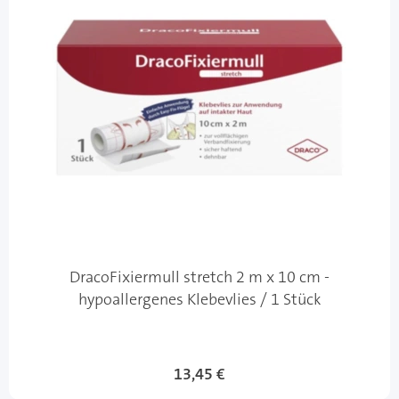
DracoFixiermull stretch 2 m x 10 cm -
hypoallergenes Klebevlies / 1 Stück
13,45 €