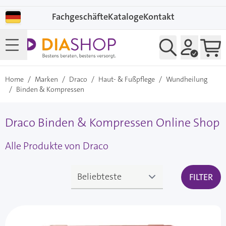
Direkt zum Inhalt
Fachgeschäfte
Kataloge
Kontakt
Home
/
Marken
/
Draco
/
Haut- & Fußpflege
/
Wundheilung
/
Binden & Kompressen
Draco Binden & Kompressen Online Shop
Alle Produkte von Draco
FILTER