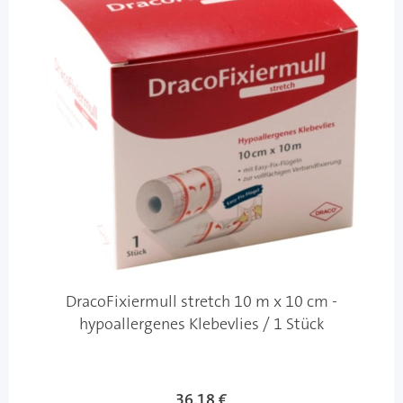
DracoFixiermull stretch 10 m x 10 cm -
hypoallergenes Klebevlies / 1 Stück
36,18 €