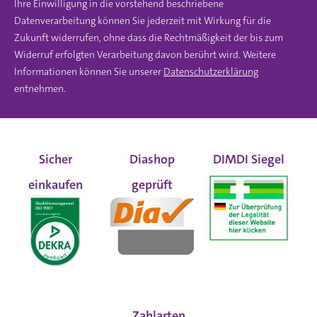
Ihre Einwilligung in die vorstehend beschriebene
Datenverarbeitung können Sie jederzeit mit Wirkung für die
Zukunft widerrufen, ohne dass die Rechtmäßigkeit der bis zum
Widerruf erfolgten Verarbeitung davon berührt wird. Weitere
Informationen können Sie unserer
Datenschutzerklärung
entnehmen.
Sicher
Diashop
DIMDI Siegel
einkaufen
geprüft
Zahlarten