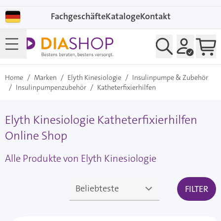
Direkt zum Inhalt
Fachgeschäfte
Kataloge
Kontakt
Home
/
Marken
/
Elyth Kinesiologie
/
Insulinpumpe & Zubehör
/
Insulinpumpenzubehör
/
Katheterfixierhilfen
Elyth Kinesiologie Katheterfixierhilfen
Online Shop
Alle Produkte von Elyth Kinesiologie
FILTER