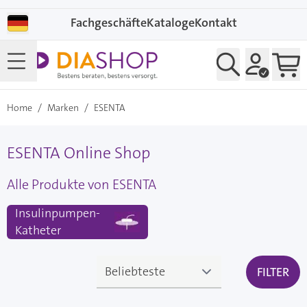
Direkt zum Inhalt
Fachgeschäfte
Kataloge
Kontakt
Home
/
Marken
/
ESENTA
ESENTA Online Shop
Alle Produkte von ESENTA
Insulinpumpen-
Katheter
FILTER