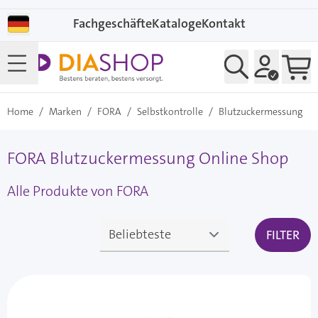
Direkt zum Inhalt
Fachgeschäfte
Kataloge
Kontakt
Home
/
Marken
/
FORA
/
Selbstkontrolle
/
Blutzuckermessung
FORA Blutzuckermessung Online Shop
Alle Produkte von FORA
FILTER