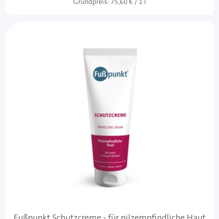
Grundpreis:
75,60 € / 1 l
Fußpunkt Schutzcreme - für pilzempfindliche Haut