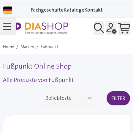
Direkt zum Inhalt
Fachgeschäfte
Kataloge
Kontakt
Home
/
Marken
/
Fußpunkt
Fußpunkt Online Shop
Alle Produkte von Fußpunkt
FILTER