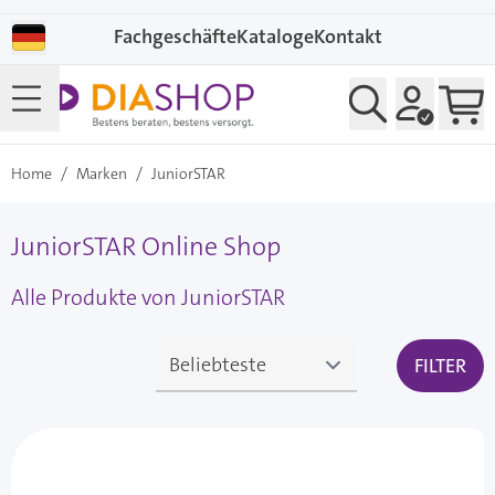
Direkt zum Inhalt
Fachgeschäfte
Kataloge
Kontakt
Home
/
Marken
/
JuniorSTAR
JuniorSTAR Online Shop
Alle Produkte von JuniorSTAR
FILTER