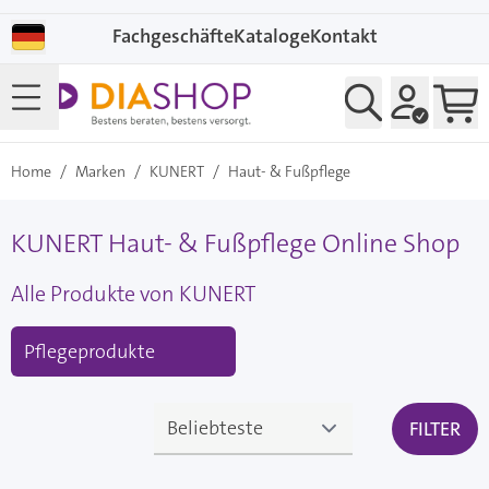
Direkt zum Inhalt
Fachgeschäfte
Kataloge
Kontakt
Home
/
Marken
/
KUNERT
/
Haut- & Fußpflege
KUNERT Haut- & Fußpflege Online Shop
Alle Produkte von KUNERT
Pflegeprodukte
FILTER