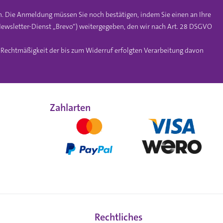
n. Die Anmeldung müssen Sie noch bestätigen, indem Sie einen an Ihre
ewsletter-Dienst „Brevo“) weitergegeben, den wir nach Art. 28 DSGVO
e Rechtmäßigkeit der bis zum Widerruf erfolgten Verarbeitung davon
Zahlarten
Rechtliches