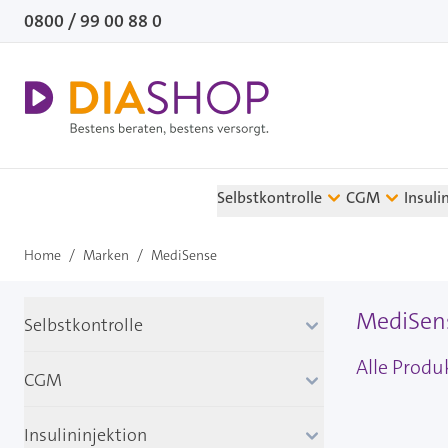
Direkt zum Inhalt
0800 / 99 00 88 0
Selbstkontrolle
CGM
Insuli
Home
/
Marken
/
MediSense
MediSen
Selbstkontrolle
Alle Prod
CGM
Insulininjektion