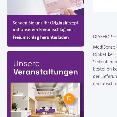
DIASHOP – I
MediSense u
Diabetiker 
Seitenberei
bestellen k
der Lieferu
und abschi