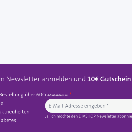
um Newsletter anmelden und
10€ Gutschein
 Bestellung über 60€
E-Mail-Adresse
te
uktneuheiten
Ja, ich möchte den DIASHOP Newsletter abonnier
iabetes