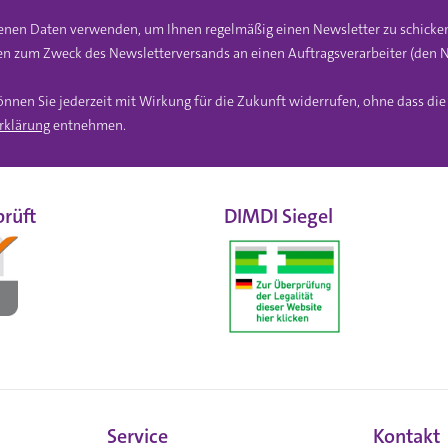
gebenen Daten verwenden, um Ihnen regelmäßig einen Newsletter zu schicke
n zum Zweck des Newsletterversands an einen Auftragsverarbeiter (den N
önnen Sie jederzeit mit Wirkung für die Zukunft widerrufen, ohne dass di
rklärung
entnehmen.
rüft
DIMDI Siegel
Service
Kontakt