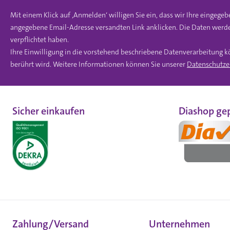
Mit einem Klick auf ‚Anmelden‘ willigen Sie ein, dass wir Ihre einge
angegebene Email-Adresse versandten Link anklicken. Die Daten werde
verpflichtet haben.
Ihre Einwilligung in die vorstehend beschriebene Datenverarbeitung k
berührt wird. Weitere Informationen können Sie unserer
Datenschutze
Sicher einkaufen
Diashop gep
Zahlung/Versand
Unternehmen