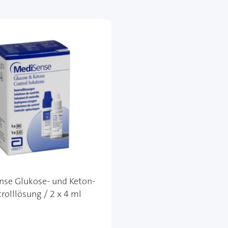
se Glukose- und Keton-
rolllösung / 2 x 4 ml