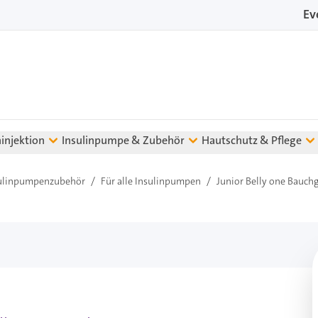
Ev
ninjektion
Insulinpumpe & Zubehör
Hautschutz & Pflege
ulinpumpenzubehör
/
Für alle Insulinpumpen
/
Junior Belly one Bauchg