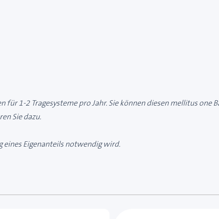
 für 1-2 Tragesysteme pro Jahr. Sie können diesen mellitus one B
en Sie dazu.
ng eines Eigenanteils notwendig wird.
e des Karussells navigieren. Mit den Skip-Links können Sie