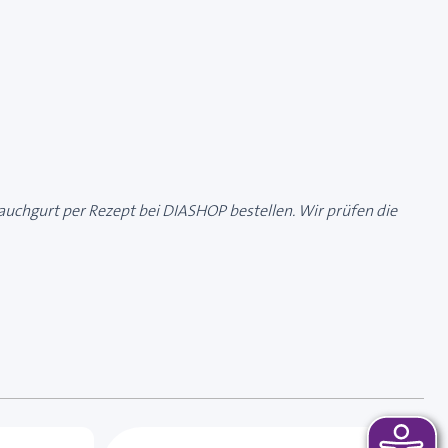
auchgurt per Rezept bei DIASHOP bestellen. Wir prüfen die
 das Karussell überspringen oder direkt zur Karussellnavi