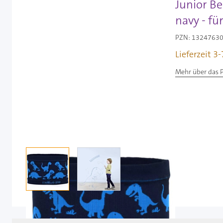
Junior Be
navy - fü
PZN: 13247630 
Lieferzeit 3
Mehr über das 
View larger image
View larger image