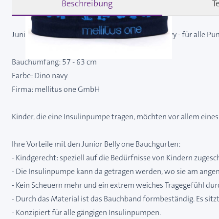
Beschreibung
T
Junior Belly one Bauchgurt S 57 - 63 cm Dino navy - für alle P
Bauchumfang: 57 - 63 cm
Farbe: Dino navy
Firma: mellitus one GmbH
Kinder, die eine Insulinpumpe tragen, möchten vor allem eines:
Ihre Vorteile mit den Junior Belly one Bauchgurten:
- Kindgerecht: speziell auf die Bedürfnisse von Kindern zugesc
- Die Insulinpumpe kann da getragen werden, wo sie am ang
- Kein Scheuern mehr und ein extrem weiches Tragegefühl durc
- Durch das Material ist das Bauchband formbeständig. Es sit
- Konzipiert für alle gängigen Insulinpumpen.