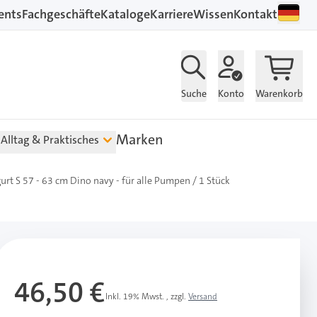
ents
Fachgeschäfte
Kataloge
Karriere
Wissen
Kontakt
Suche
Konto
Warenkorb
Marken
Alltag & Praktisches
urt S 57 - 63 cm Dino navy - für alle Pumpen / 1 Stück
46,50 €
Inkl. 19% Mwst.
,
zzgl.
Versand