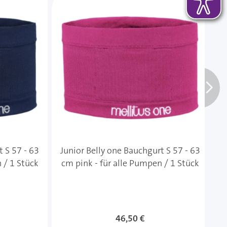
t S 57 - 63
Junior Belly one Bauchgurt S 57 - 63
J
 / 1 Stück
cm pink - für alle Pumpen / 1 Stück
46,50 €