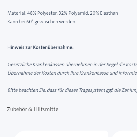
Material: 48% Polyester, 32% Polyamid, 20% Elasthan
Kann bei 60° gewaschen werden.
Hinweis zur Kostenübernahme:
Gesetzliche Krankenkassen übernehmen in der Regel die Kosten
Übernahme der Kosten durch Ihre Krankenkasse und informier
Bitte beachten Sie, dass für dieses Tragesystem ggf. die Zahlu
Zubehör & Hilfsmittel
Mit der Tabulatortaste können Sie durch die Element
Clicken, um das Karussell zu überspringen
Clicken, um zur Karussell-Navigation zu gelangen