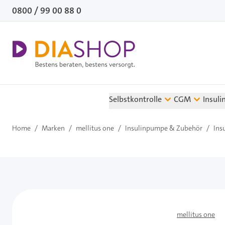
Direkt zum Inhalt
0800 / 99 00 88 0
Selbstkontrolle
CGM
Insuli
Home
/
Marken
/
mellitus one
/
Insulinpumpe & Zubehör
/
Ins
mellitus one