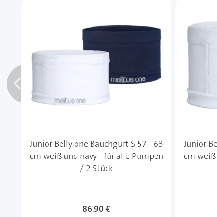
Junior Belly one Bauchgurt S 57 - 63
Junior Be
cm weiß und navy - für alle Pumpen
cm weiß 
/ 2 Stück
86,90 €