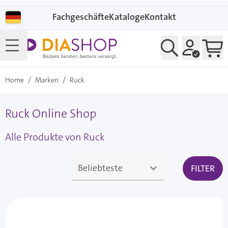
Direkt zum Inhalt
Fachgeschäfte
Kataloge
Kontakt
Home
/
Marken
/
Ruck
Ruck Online Shop
Alle Produkte von Ruck
FILTER