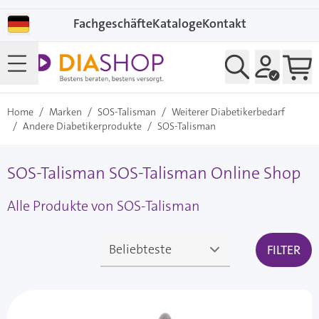
Direkt zum Inhalt
Fachgeschäfte
Kataloge
Kontakt
Home
/
Marken
/
SOS-Talisman
/
Weiterer Diabetikerbedarf
/
Andere Diabetikerprodukte
/
SOS-Talisman
SOS-Talisman SOS-Talisman Online Shop
Alle Produkte von SOS-Talisman
FILTER