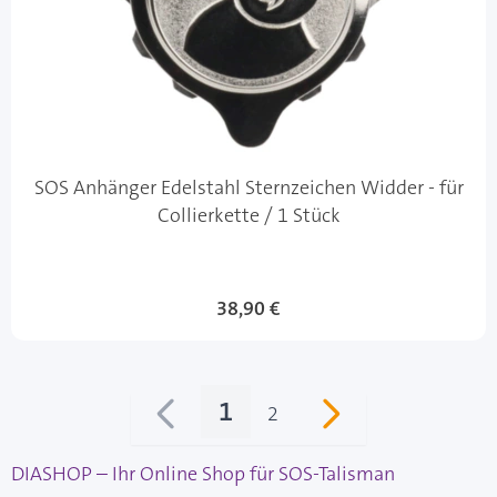
SOS Anhänger Edelstahl Sternzeichen Widder - für
Collierkette / 1 Stück
38,90 €
1
2
Sie lesen gerade Seite
Seite
DIASHOP – Ihr Online Shop für SOS-Talisman