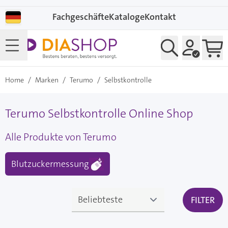
Direkt zum Inhalt
Fachgeschäfte
Kataloge
Kontakt
Home
/
Marken
/
Terumo
/
Selbstkontrolle
Terumo Selbstkontrolle Online Shop
Alle Produkte von Terumo
Blutzuckermessung
FILTER