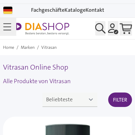
Direkt zum Inhalt
Fachgeschäfte
Kataloge
Kontakt
Home
/
Marken
/
Vitrasan
Vitrasan Online Shop
Alle Produkte von Vitrasan
FILTER