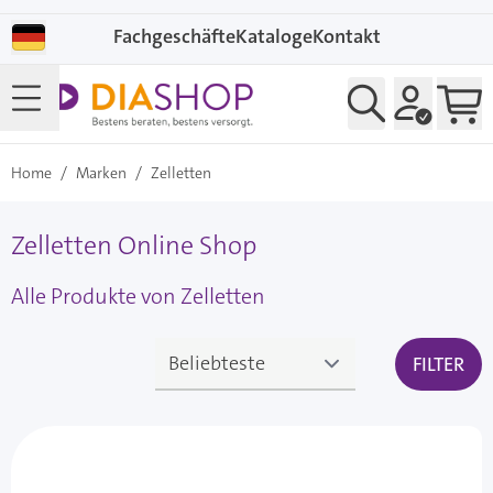
Direkt zum Inhalt
Fachgeschäfte
Kataloge
Kontakt
Home
/
Marken
/
Zelletten
Zelletten Online Shop
Alle Produkte von Zelletten
FILTER