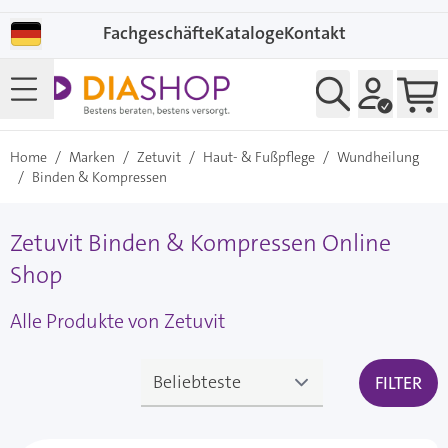
Direkt zum Inhalt
Fachgeschäfte
Kataloge
Kontakt
Home
/
Marken
/
Zetuvit
/
Haut- & Fußpflege
/
Wundheilung
/
Binden & Kompressen
Zetuvit Binden & Kompressen Online
Shop
Alle Produkte von Zetuvit
FILTER