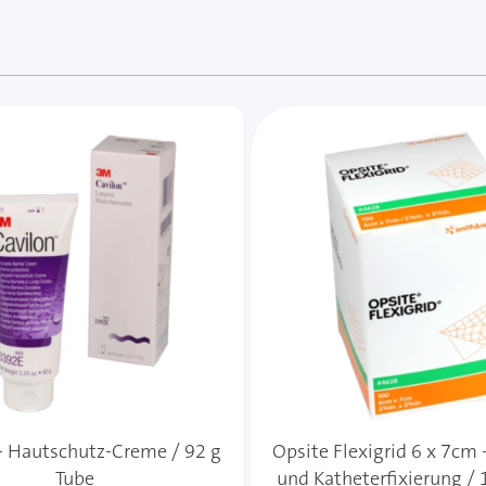
e des Karussells navigieren. Mit den Skip-Links können Sie
- Hautschutz-Creme / 92 g
Opsite Flexigrid 6 x 7cm 
Tube
und Katheterfixierung / 