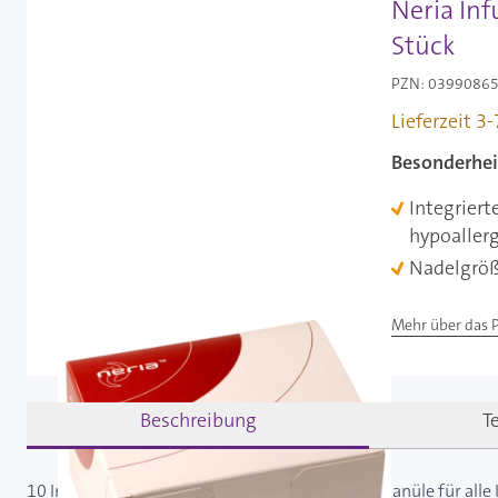
Neria Inf
Stück
PZN: 03990865 
Lieferzeit 3
Besonderhei
Integriert
hypoaller
Nadelgröß
Mehr über das 
Beschreibung
T
10 Insulinpumpenkatheter Neria G27 mit Stahlkanüle für all