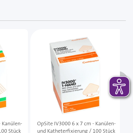
 das Karussell überspringen oder direkt zur Karussellnavi
A
- Kanülen-
OpSite IV3000 6 x 7 cm - Kanülen-
100 Stück
und Katheterfixierung / 100 Stück