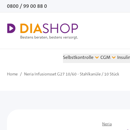
Direkt zum Inhalt
0800 / 99 00 88 0
Selbstkontrolle
CGM
Insuli
Home
/
Neria Infusionsset G27 10/60 - Stahlkanüle / 10 Stück
Neria