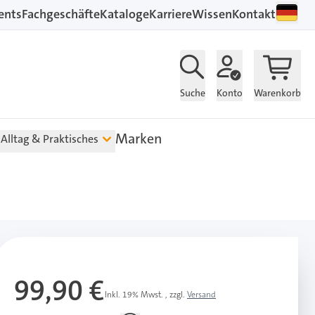
ents
Fachgeschäfte
Kataloge
Karriere
Wissen
Kontakt
Suche
Konto
Warenkorb
Marken
Alltag & Praktisches
99,90 €
Inkl. 19% Mwst.
,
zzgl.
Versand