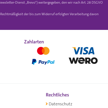
ewsletter-Dienst „Brevo“) weitergegeben, den wir nach Art. 28 DSGVO
e Rechtmäßigkeit der bis zum Widerruf erfolgten Verarbeitung davon
Zahlarten
Rechtliches
Datenschutz