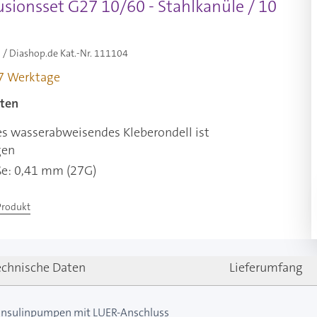
usionsset G27 10/60 - Stahlkanüle / 10
/ Diashop.de Kat.-Nr.
111104
-7 Werktage
ten
es wasserabweisendes Kleberondell ist
gen
e: 0,41 mm (27G)
Produkt
echnische Daten
Lieferumfang
e Insulinpumpen mit LUER-Anschluss