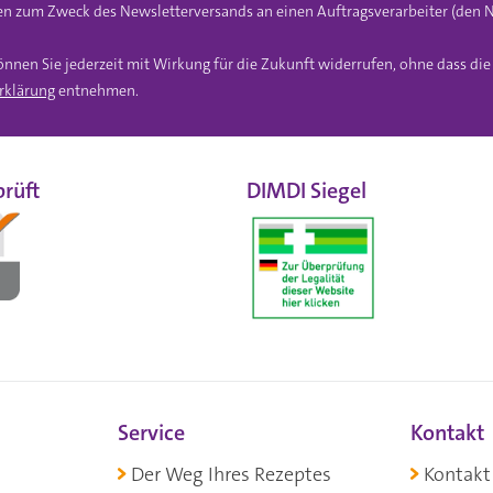
n zum Zweck des Newsletterversands an einen Auftragsverarbeiter (den N
önnen Sie jederzeit mit Wirkung für die Zukunft widerrufen, ohne dass di
rklärung
entnehmen.
rüft
DIMDI Siegel
Service
Kontakt
Der Weg Ihres Rezeptes
Kontakt