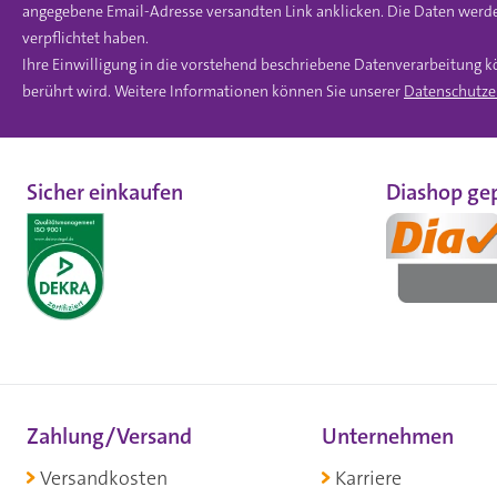
angegebene Email-Adresse versandten Link anklicken. Die Daten werde
verpflichtet haben.
Ihre Einwilligung in die vorstehend beschriebene Datenverarbeitung k
berührt wird. Weitere Informationen können Sie unserer
Datenschutze
Sicher einkaufen
Diashop gep
Zahlung/Versand
Unternehmen
Versandkosten
Karriere