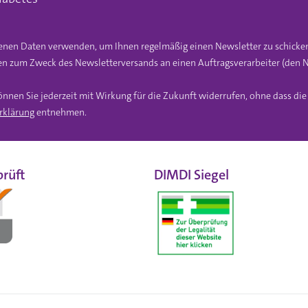
gebenen Daten verwenden, um Ihnen regelmäßig einen Newsletter zu schicke
n zum Zweck des Newsletterversands an einen Auftragsverarbeiter (den N
önnen Sie jederzeit mit Wirkung für die Zukunft widerrufen, ohne dass di
rklärung
entnehmen.
rüft
DIMDI Siegel