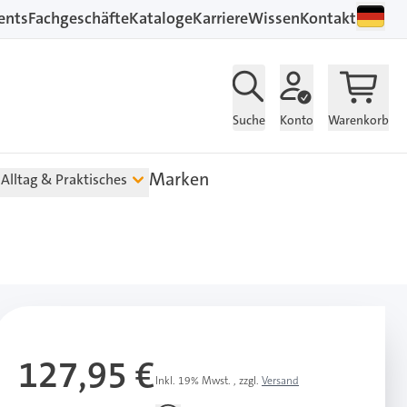
ents
Fachgeschäfte
Kataloge
Karriere
Wissen
Kontakt
Suche
Konto
Warenkorb
Marken
Alltag & Praktisches
127,95 €
Inkl. 19% Mwst.
,
zzgl.
Versand