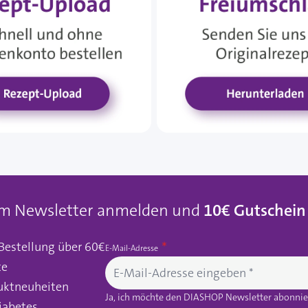
um Newsletter anmelden und
10€ Gutschein
 Bestellung über 60€
E-Mail-Adresse
te
uktneuheiten
Ja, ich möchte den DIASHOP Newsletter abonnier
iabetes