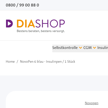
Direkt zum Inhalt
0800 / 99 00 88 0
Selbstkontrolle
CGM
Insuli
Home
/
NovoPen 6 blau - Insulinpen / 1 Stück
Novopen