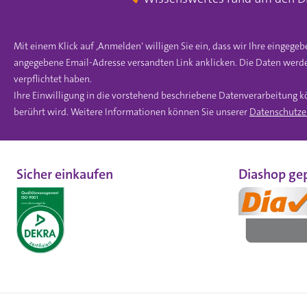
Mit einem Klick auf ‚Anmelden‘ willigen Sie ein, dass wir Ihre einge
angegebene Email-Adresse versandten Link anklicken. Die Daten werde
verpflichtet haben.
Ihre Einwilligung in die vorstehend beschriebene Datenverarbeitung k
berührt wird. Weitere Informationen können Sie unserer
Datenschutze
Sicher einkaufen
Diashop gep