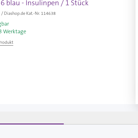
 blau - Insulinpen / 1 Stück
/ Diashop.de Kat.-Nr.
114638
gbar
-3 Werktage
Produkt