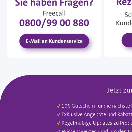
Jetzt z
10€ Gutschein für die nächste
Exklusive Angebote und Rabat
Regelmäßige Updates zu Prod
Wissenswertes rund um den D