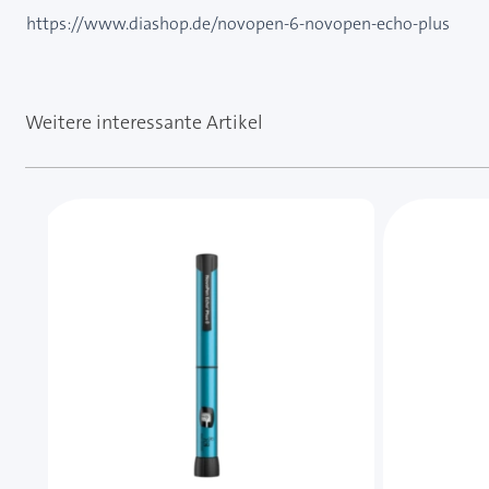
https://www.diashop.de/novopen-6-novopen-echo-plus
Weitere interessante Artikel
Mit der Tabulatortaste können Sie durch die Element
Clicken, um das Karussell zu überspringen