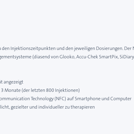
en Injektionszeitpunkten und den jeweiligen Dosierungen. Der No
gementsysteme (diasend von Glooko, Accu-Chek SmartPix, SiDiar
ät angezeigt
 3 Monate (der letzten 800 Injektionen)
ld Communication Technology (NFC) auf Smartphone und Computer
cht, gezielter und individueller zu therapieren