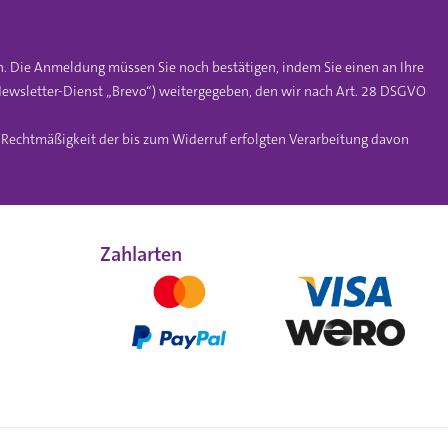
n. Die Anmeldung müssen Sie noch bestätigen, indem Sie einen an Ihre
ewsletter-Dienst „Brevo“) weitergegeben, den wir nach Art. 28 DSGVO
e Rechtmäßigkeit der bis zum Widerruf erfolgten Verarbeitung davon
Zahlarten