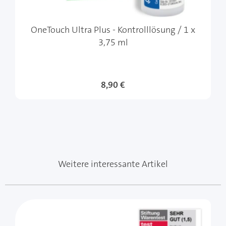
OneTouch Ultra Plus - Kontrolllösung / 1 x
3,75 ml
8,90 €
Weitere interessante Artikel
Mit der Tabulatortaste können Sie durch die Elemente 
Clicken, um das Karussell zu überspringen
Clicken, um zur Karussell-Navigation zu gelangen