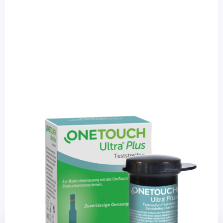
OneTouch
OneTouch Ultra Plus -
Blutzuckerteststreifen / 50 Stück
PZN: 13754775 / Diashop.de Kat.-Nr.
112800
sofort verfügbar
Lieferzeit 1-3 Werktage
Mehr über das Produkt