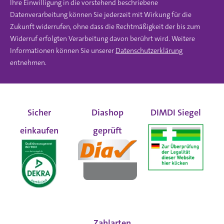
Ihre Einwilligung in die vorstehend beschriebene
Datenverarbeitung können Sie jederzeit mit Wirkung für die
Zukunft widerrufen, ohne dass die Rechtmäßigkeit der bis zum
Widerruf erfolgten Verarbeitung davon berührt wird. Weitere
Informationen können Sie unserer
Datenschutzerklärung
entnehmen.
Sicher
Diashop
DIMDI Siegel
einkaufen
geprüft
Zahlarten