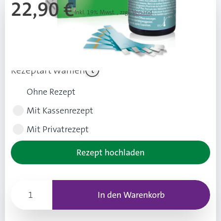
22,90 €
Inkl. 19% Mwst.
,
zzgl.
Versand
Ab 3 Stk.
21,90 €
(1,00 € Ersparnis pro Stk.)
Rezeptart wählen
Ohne Rezept
Mit Kassenrezept
Mit Privatrezept
Rezept hochladen
In den Warenkorb