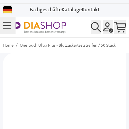
Direkt zum Inhalt
Fachgeschäfte
Kataloge
Kontakt
Home
/
OneTouch Ultra Plus - Blutzuckerteststreifen / 50 Stück