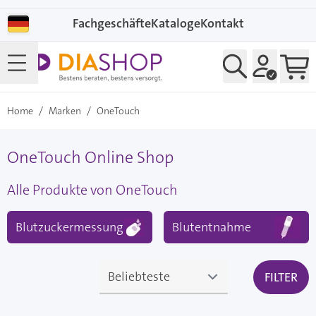
Direkt zum Inhalt
Fachgeschäfte
Kataloge
Kontakt
Home
/
Marken
/
OneTouch
OneTouch Online Shop
Alle Produkte von OneTouch
Blutzuckermessung
Blutentnahme
FILTER