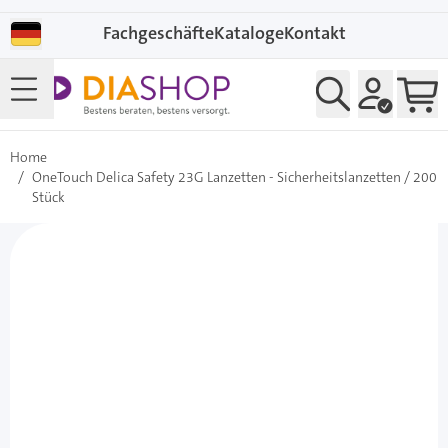
Direkt zum Inhalt
Fachgeschäfte
Kataloge
Kontakt
Home
/
OneTouch Delica Safety 23G Lanzetten - Sicherheitslanzetten / 200
Stück