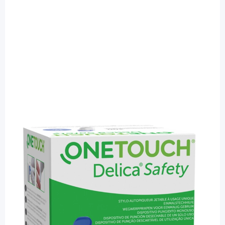
OneTouch
OneTouch Delica Safety 23G Lanzetten -
Sicherheitslanzetten / 200 Stück
PZN: 17150264 / Diashop.de Kat.-Nr.
114503
Lieferzeit bis zu 3 Wochen
Besonderheiten
k. A.