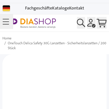
Direkt zum Inhalt
Fachgeschäfte
Kataloge
Kontakt
Home
/
OneTouch Delica Safety 30G Lanzetten - Sicherheitslanzetten / 200
Stück