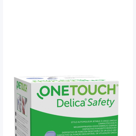
OneTouch
OneTouch Delica Safety 30G Lanzetten -
Sicherheitslanzetten / 200 Stück
PZN: 16971361 / Diashop.de Kat.-Nr.
114504
Lieferzeit 3-7 Werktage
Besonderheiten
k. A.