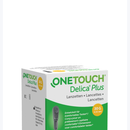
OneTouch
OneTouch Delica Plus 30G - sterile
Lanzetten / 100 Stück
PZN: 14817354 / Diashop.de Kat.-Nr.
114121
sofort verfügbar
Lieferzeit 1-3 Werktage
Besonderheiten
k. A.