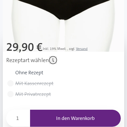
Diashop.de Kat.-Nr.
116143
Lieferzeit 3-7 Werktage
Mehr über das Produkt
29,90 €
Inkl. 19% Mwst.
,
zzgl.
Versand
Rezeptart wählen
Ohne Rezept
Mit Kassenrezept
Mit Privatrezept
In den Warenkorb