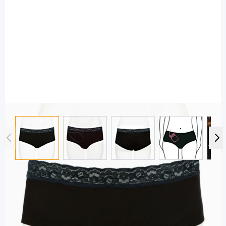
View larger image
View larger image
View larger image
View large
rubylimes
rubylimes Briolette Unterhose schwarz
Gr. S - mit Pumpentasche rechts / 1
Stück