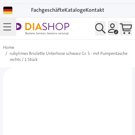
Direkt zum Inhalt
Fachgeschäfte
Kataloge
Kontakt
Home
/
rubylimes Briolette Unterhose schwarz Gr. S - mit Pumpentasche
rechts / 1 Stück