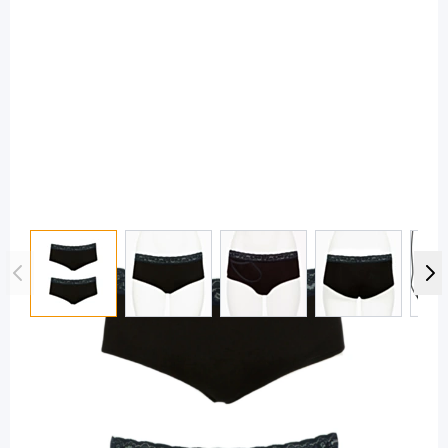
View larger image
View larger image
View larger image
View large
rubylimes
rubylimes Briolette Unterhosen Duo
schwarz Gr. M - Pumpentasche rechts /
2 Stück