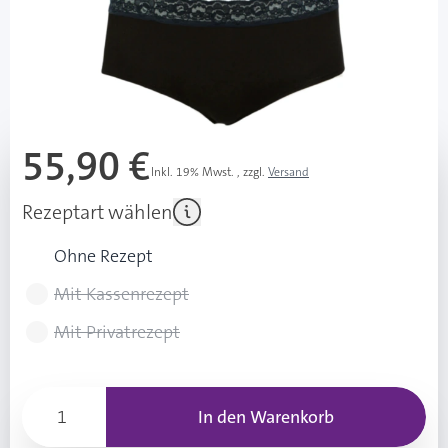
Diashop.de Kat.-Nr.
116149
Lieferzeit 3-7 Werktage
Mehr über das Produkt
55,90 €
Inkl. 19% Mwst.
,
zzgl.
Versand
Rezeptart wählen
Ohne Rezept
Mit Kassenrezept
Mit Privatrezept
In den Warenkorb