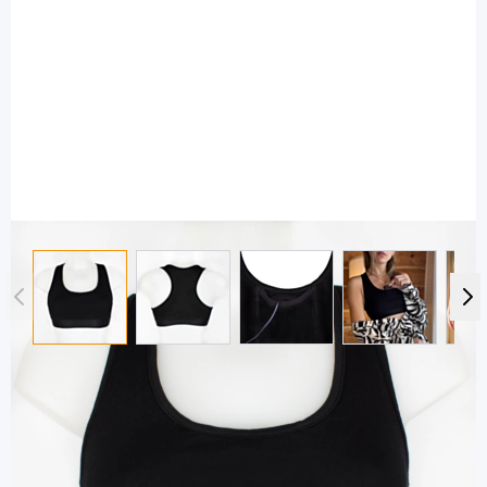
View larger image
View larger image
View larger image
View large
rubylimes
rubylimes Cusion Top schwarz Gr. M -
Sport Top mit Pumpentasche / 1 Stück
Diashop.de Kat.-Nr.
116154