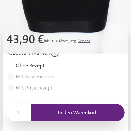
Lieferzeit 3-7 Werktage
Mehr über das Produkt
43,90 €
Inkl. 19% Mwst.
,
zzgl.
Versand
Rezeptart wählen
Ohne Rezept
Mit Kassenrezept
Mit Privatrezept
In den Warenkorb