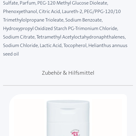
Sulfate, Parfum, PEG-120 Methyl Glucose Dioleate,
Phenoxyethanol, Citric Acid, Laureth-2, PEG/PPG-120/10
Trimethylolpropane Trioleate, Sodium Benzoate,
Hydroxypropyl Oxidized Starch PG-Trimonium Chloride,
Sodium Citrate, Tetramethyl Acetyloctahydronaphthalenes,
Sodium Chloride, Lactic Acid, Tocopherol, Helianthus annuus
seed oil
Zubehör & Hilfsmittel
Mit der Tabulatortaste können Sie durch die Elemente 
Clicken, um das Karussell zu überspringen
Clicken, um zur Karussell-Navigation zu gelangen