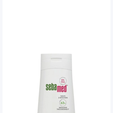
Sebamed
sebamed Anti-Juckreiz Akut Shampoo
Urea 5% - Shampoo / 200 ml
PZN: 19856666 / Diashop.de Kat.-Nr.
116083
sofort verfügbar
Lieferzeit 1-3 Werktage
Mehr über das Produkt