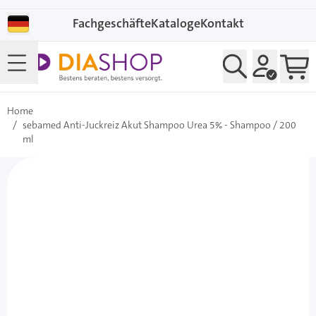
Direkt zum Inhalt
Fachgeschäfte
Kataloge
Kontakt
Home
/
sebamed Anti-Juckreiz Akut Shampoo Urea 5% - Shampoo / 200
ml