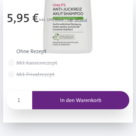
5,95 €
Inkl. 19% Mwst.
,
zzgl.
Versand
29,75 € / 1 l
Rezeptart wählen
Ohne Rezept
Mit Kassenrezept
Mit Privatrezept
In den Warenkorb