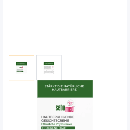
View larger image
View larger image
Sebamed
sebamed hautberuhigende
Gesichtscreme / 50 ml
PZN: 19949416 / Diashop.de Kat.-Nr.
116197
Lieferzeit 3-7 Werktage