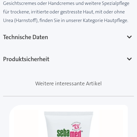
Gesichtscremes oder Handcremes und weitere Spezialpflege
für trockene, irritierte oder gestresste Haut, mit oder ohne
Urea (Harnstoff), finden Sie in unserer Kategorie
Hautpflege.
Technische Daten
Produktsicherheit
Weitere interessante Artikel
Mit der Tabulatortaste können Sie durch die Elemente 
Clicken, um das Karussell zu überspringen
Clicken, um zur Karussell-Navigation zu gelangen