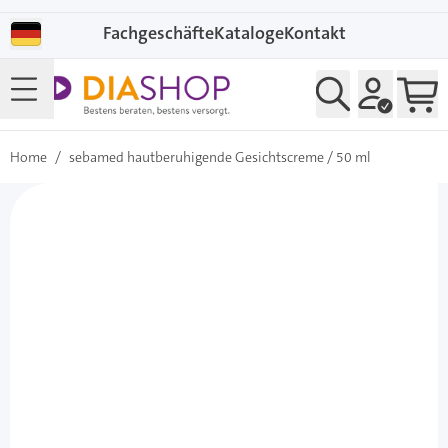
Direkt zum Inhalt
Fachgeschäfte
Kataloge
Kontakt
Home
/
sebamed hautberuhigende Gesichtscreme / 50 ml