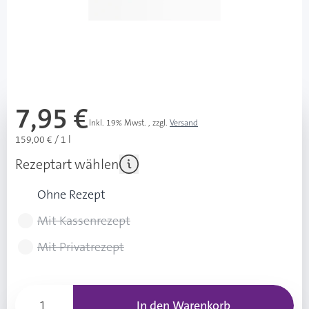
Besonderheiten
Spezielle Wirkformel mit dem pH-Wert 5,5
Mehr über das Produkt
7,95 €
Inkl. 19% Mwst.
,
zzgl.
Versand
159,00 € / 1 l
Rezeptart wählen
Ohne Rezept
Mit Kassenrezept
Mit Privatrezept
In den Warenkorb