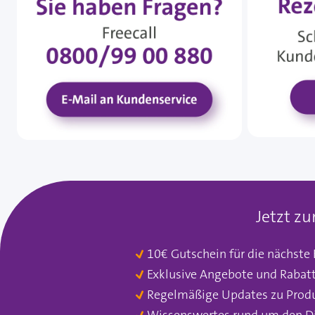
Jetzt z
10€ Gutschein für die nächste
Exklusive Angebote und Rabat
Regelmäßige Updates zu Prod