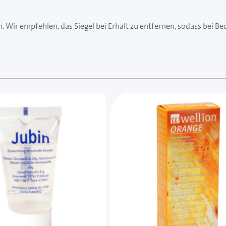
n. Wir empfehlen, das Siegel bei Erhalt zu entfernen, sodass bei Be
e des Karussells navigieren. Mit den Skip-Links können Sie