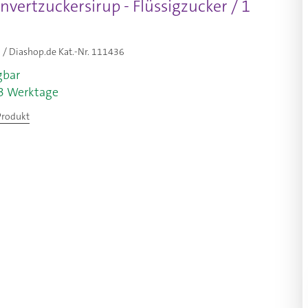
vertzuckersirup - Flüssigzucker / 1
/ Diashop.de Kat.-Nr.
111436
gbar
-3 Werktage
Produkt