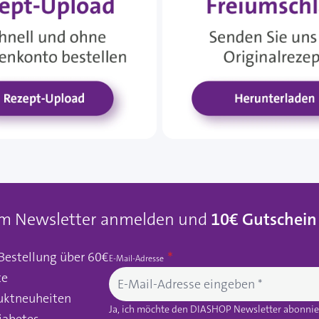
um Newsletter anmelden und
10€ Gutschein
 Bestellung über 60€
E-Mail-Adresse
te
uktneuheiten
Ja, ich möchte den DIASHOP Newsletter abonnier