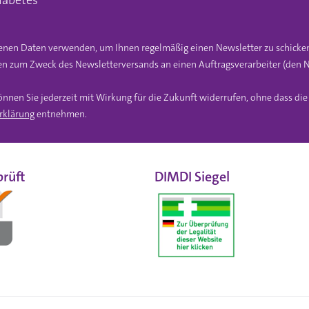
iabetes
gebenen Daten verwenden, um Ihnen regelmäßig einen Newsletter zu schicke
n zum Zweck des Newsletterversands an einen Auftragsverarbeiter (den N
önnen Sie jederzeit mit Wirkung für die Zukunft widerrufen, ohne dass di
rklärung
entnehmen.
rüft
DIMDI Siegel