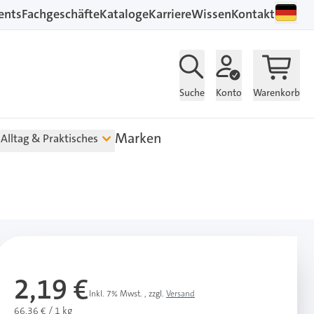
ents
Fachgeschäfte
Kataloge
Karriere
Wissen
Kontakt
Suche
Konto
Warenkorb
Marken
Alltag & Praktisches
2,19 €
Inkl. 7% Mwst.
,
zzgl.
Versand
66,36 € / 1 kg