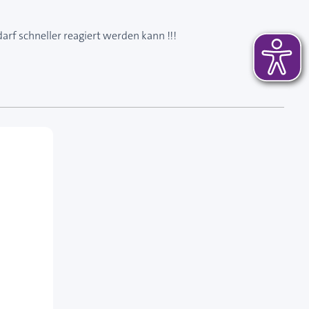
darf schneller reagiert werden kann !!!
 das Karussell überspringen oder direkt zur Karussellnavi