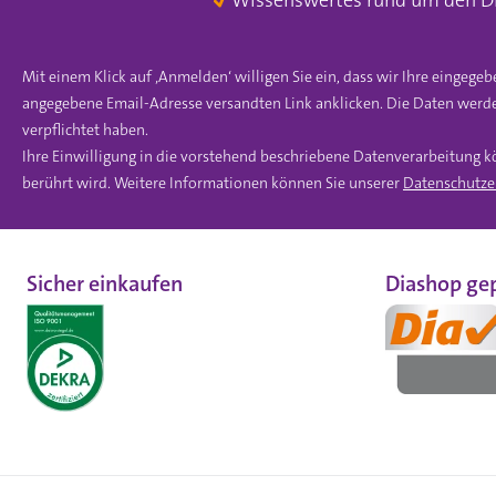
Wissenswertes rund um den D
Mit einem Klick auf ‚Anmelden‘ willigen Sie ein, dass wir Ihre einge
angegebene Email-Adresse versandten Link anklicken. Die Daten werde
verpflichtet haben.
Ihre Einwilligung in die vorstehend beschriebene Datenverarbeitung k
berührt wird. Weitere Informationen können Sie unserer
Datenschutze
Sicher einkaufen
Diashop gep