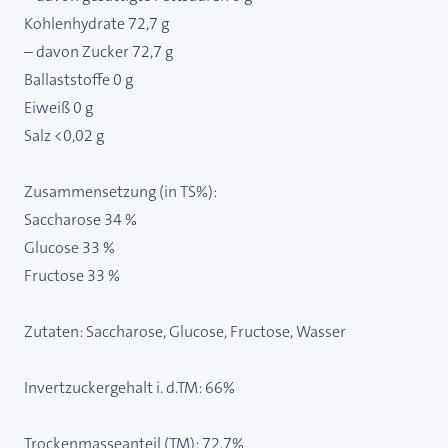
Kohlenhydrate 72,7 g
– davon Zucker 72,7 g
Ballaststoffe 0 g
Eiweiß 0 g
Salz <0,02 g
Zusammensetzung (in TS%):
Saccharose 34 %
Glucose 33 %
Fructose 33 %
Zutaten: Saccharose, Glucose, Fructose, Wasser
Invertzuckergehalt i. d.TM: 66%
Trockenmasseanteil (TM): 72,7%