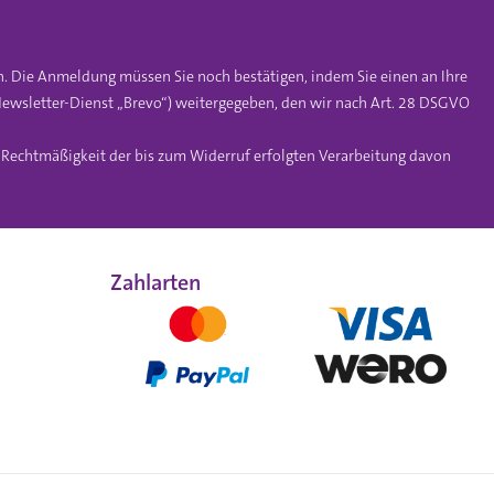
n. Die Anmeldung müssen Sie noch bestätigen, indem Sie einen an Ihre
ewsletter-Dienst „Brevo“) weitergegeben, den wir nach Art. 28 DSGVO
e Rechtmäßigkeit der bis zum Widerruf erfolgten Verarbeitung davon
Zahlarten