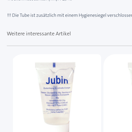
!!! Die Tube ist zusätzlich mit einem Hygienesiegel verschlosse
Weitere interessante Artikel
Mit der Tabulatortaste können Sie durch die Element
Clicken, um das Karussell zu überspringen