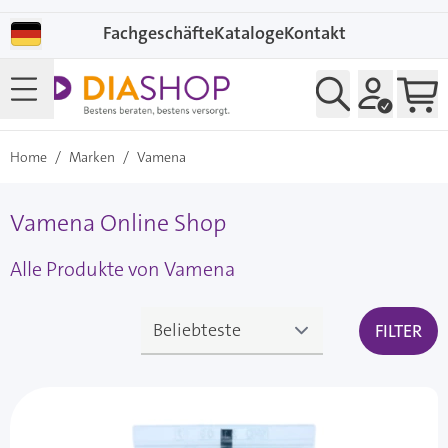
Direkt zum Inhalt
Fachgeschäfte
Kataloge
Kontakt
Home
/
Marken
/
Vamena
Vamena Online Shop
Alle Produkte von Vamena
FILTER