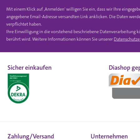
Mit einem Klick auf ‚Anmelden‘ willigen Sie ein, dass wir Ihre einge
angegebene Email-Adresse versandten Link anklicken. Die Daten werde
verpflichtet haben.
Ihre Einwilligung in die vorstehend beschriebene Datenverarbeitung k
berührt wird. Weitere Informationen können Sie unserer
Datenschutze
Sicher einkaufen
Diashop gep
Zahlung/Versand
Unternehmen