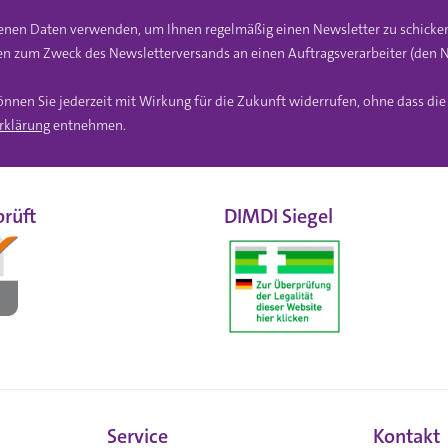
gebenen Daten verwenden, um Ihnen regelmäßig einen Newsletter zu schicke
n zum Zweck des Newsletterversands an einen Auftragsverarbeiter (den N
önnen Sie jederzeit mit Wirkung für die Zukunft widerrufen, ohne dass di
rklärung
entnehmen.
rüft
DIMDI Siegel
Service
Kontakt