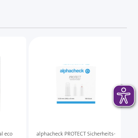
 das Karussell überspringen oder direkt zur Karussellnavi
al eco
alphacheck PROTECT Sicherheits-