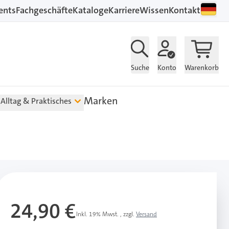
ents
Fachgeschäfte
Kataloge
Karriere
Wissen
Kontakt
Suche
Konto
Warenkorb
Marken
Alltag & Praktisches
24,90 €
Inkl. 19% Mwst.
,
zzgl.
Versand