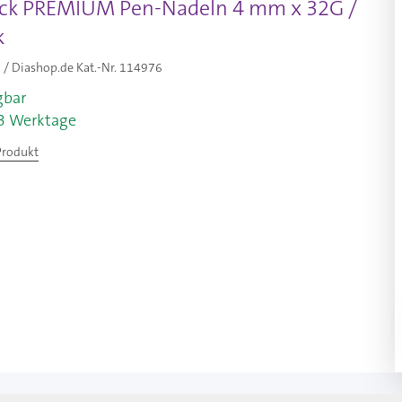
ck PREMIUM Pen-Nadeln 4 mm x 32G /
k
/ Diashop.de Kat.-Nr.
114976
gbar
-3 Werktage
Produkt