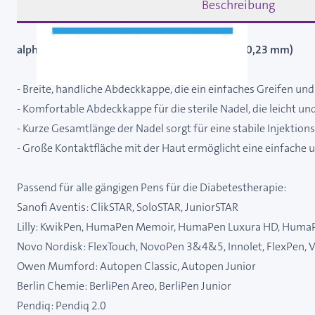
Beschreibung
alphacheck PREMIUM Pen-Nadeln 4 mm x 32G (0,23 mm)
- Breite, handliche Abdeckkappe, die ein einfaches Greifen un
- Komfortable Abdeckkappe für die sterile Nadel, die leicht u
- Kurze Gesamtlänge der Nadel sorgt für eine stabile Injektions
- Große Kontaktfläche mit der Haut ermöglicht eine einfache 
Passend für alle gängigen Pens für die Diabetestherapie:
Sanoﬁ Aventis: ClikSTAR, SoloSTAR, JuniorSTAR
Lilly: KwikPen, HumaPen Memoir, HumaPen Luxura HD, HumaP
Novo Nordisk: FlexTouch, NovoPen 3&4&5, Innolet, FlexPen, 
Owen Mumford: Autopen Classic, Autopen Junior
Berlin Chemie: BerliPen Areo, BerliPen Junior
Pendiq: Pendiq 2.0