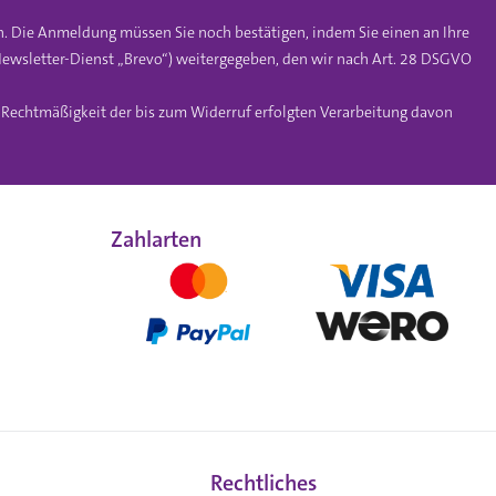
n. Die Anmeldung müssen Sie noch bestätigen, indem Sie einen an Ihre
ewsletter-Dienst „Brevo“) weitergegeben, den wir nach Art. 28 DSGVO
e Rechtmäßigkeit der bis zum Widerruf erfolgten Verarbeitung davon
Zahlarten
Rechtliches