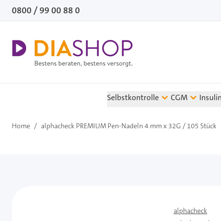
Direkt zum Inhalt
0800 / 99 00 88 0
Selbstkontrolle
CGM
Insuli
Home
/
alphacheck PREMIUM Pen-Nadeln 4 mm x 32G / 105 Stück
alphacheck