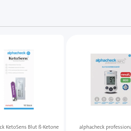
e des Karussells navigieren. Mit den Skip-Links können Sie
ck KetoSens Blut ß-Ketone
alphacheck profession